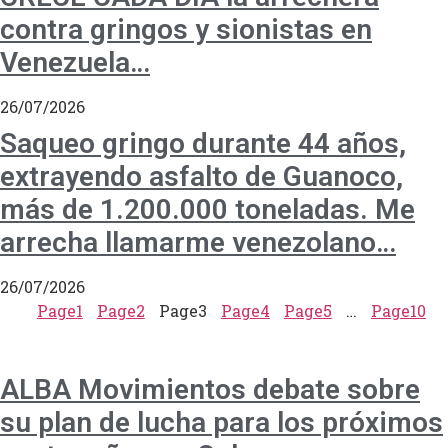
contra gringos y sionistas en
Venezuela…
26/07/2026
Saqueo gringo durante 44 años,
extrayendo asfalto de Guanoco,
más de 1.200.000 toneladas. Me
arrecha llamarme venezolano…
26/07/2026
Page
1
Page
2
Page
3
Page
4
Page
5
…
Page
10
ALBA Movimientos debate sobre
su plan de lucha para los próximos