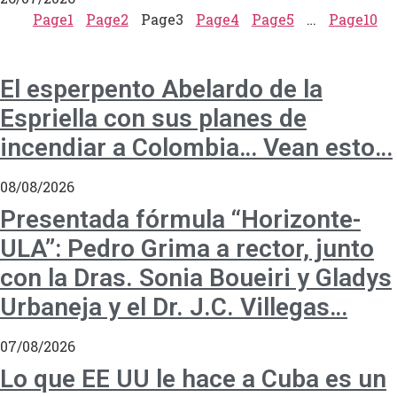
Page
1
Page
2
Page
3
Page
4
Page
5
…
Page
10
El esperpento Abelardo de la
Espriella con sus planes de
incendiar a Colombia… Vean esto…
08/08/2026
Presentada fórmula “Horizonte-
ULA”: Pedro Grima a rector, junto
con la Dras. Sonia Boueiri y Gladys
Urbaneja y el Dr. J.C. Villegas…
07/08/2026
Lo que EE UU le hace a Cuba es un