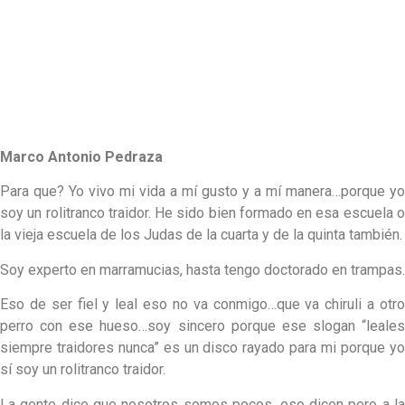
Marco
Antonio
Pedraza
Para que? Yo vivo mi vida a mí gusto y a mí manera…porque yo
soy un rolitranco traidor. He sido bien formado en esa escuela o
la vieja escuela de los Judas de la cuarta y de la quinta también.
Soy experto en marramucias, hasta tengo doctorado en trampas.
Eso de ser fiel y leal eso no va conmigo…que va chiruli a otro
perro con ese hueso…soy sincero porque ese slogan “leales
siempre traidores nunca” es un disco rayado para mi porque yo
sí soy un rolitranco traidor.
La gente dice que nosotros somos pocos, eso dicen pero a la