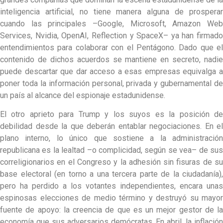
inteligencia artificial, no tiene manera alguna de prosperar
cuando las principales –Google, Microsoft, Amazon Web
Services, Nvidia, OpenAI, Reflection y SpaceX– ya han firmado
entendimientos para colaborar con el Pentágono. Dado que el
contenido de dichos acuerdos se mantiene en secreto, nadie
puede descartar que dar acceso a esas empresas equivalga a
poner toda la información personal, privada y gubernamental de
un país al alcance del espionaje estadunidense.
El otro aprieto para Trump y los suyos es la posición de
debilidad desde la que deberán entablar negociaciones. En el
plano interno, lo único que sostiene a la administración
republicana es la lealtad –o complicidad, según se vea– de sus
correligionarios en el Congreso y la adhesión sin fisuras de su
base electoral (en torno a una tercera parte de la ciudadanía),
pero ha perdido a los votantes independientes, encara unas
espinosas elecciones de medio término y destruyó su mayor
fuente de apoyo: la creencia de que es un mejor gestor de la
economía que sus adversarios demócratas. En abril, la inflación