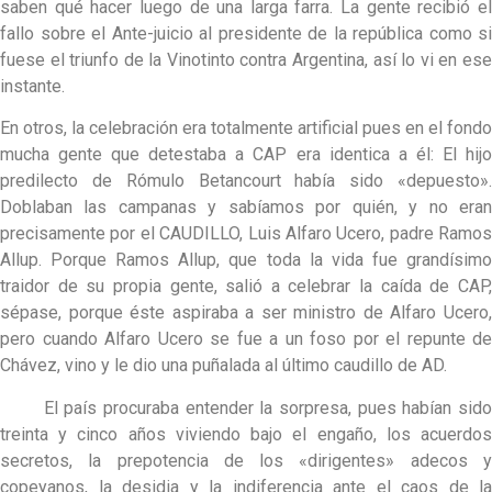
saben qué hacer luego de una larga farra. La gente recibió el
fallo sobre el Ante-juicio al presidente de la república como si
fuese el triunfo de la Vinotinto contra Argentina, así lo vi en ese
instante.
En otros, la celebración era totalmente artificial pues en el fondo
mucha gente que detestaba a CAP era identica a él: El hijo
predilecto de Rómulo Betancourt había sido «depuesto».
Doblaban las campanas y sabíamos por quién, y no eran
precisamente por el CAUDILLO, Luis Alfaro Ucero, padre Ramos
Allup. Porque Ramos Allup, que toda la vida fue grandísimo
traidor de su propia gente, salió a celebrar la caída de CAP,
sépase, porque éste aspiraba a ser ministro de Alfaro Ucero,
pero cuando Alfaro Ucero se fue a un foso por el repunte de
Chávez, vino y le dio una puñalada al último caudillo de AD.
El país procuraba entender la sorpresa, pues habían sido
treinta y cinco años viviendo bajo el engaño, los acuerdos
secretos, la prepotencia de los «dirigentes» adecos y
copeyanos, la desidia y la indiferencia ante el caos de la