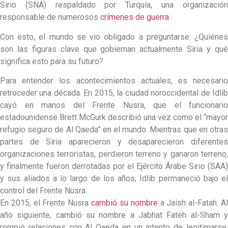
Sirio (SNA) respaldado por Turquía, una organización
responsable de numerosos
crímenes de guerra
.
Con esto, el mundo se vio obligado a preguntarse: ¿Quiénes
son las figuras clave que gobiernan actualmente Siria y qué
significa esto para su futuro?
Para entender los acontecimientos actuales, es necesario
retroceder una década. En 2015, la ciudad noroccidental de Idlib
cayó en manos del Frente Nusra, que el funcionario
estadounidense Brett McGurk describió una vez como el “mayor
refugio seguro de Al Qaeda” en el mundo. Mientras que en otras
partes de Siria aparecieron y desaparecieron diferentes
organizaciones terroristas, perdieron terreno y ganaron terreno,
y finalmente fueron derrotadas por el Ejército Árabe Sirio (SAA)
y sus aliados a lo largo de los años, Idlib permaneció bajo el
control del Frente Nusra.
En 2015, el Frente Nusra
cambió su nombre
a Jaish al-Fatah. A
año siguiente, cambió su nombre a Jabhat Fateh al-Sham y
rompió relaciones con Al Qaeda en un intento de legitimarse.