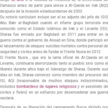
Damasco antes de partir para unirse a Al-Qaeda en Irak (AQI)
después de la invasión estadounidense de 2003.
Su notorio currículum incluye ser el ex adjunto del jefe de ISIS
Abu Bakr al-Baghdadi cuando el infame grupo terrorista era
conocido como el Estado Islámico de Irak y el Levante (ISI).
Sharaa fue enviado por Baghdadi en 2011 para entrar en la
guerra contra el gobierno de Assad en Siria, donde participó en
el lanzamiento de ataques suicidas mortales contra personal de
seguridad y civiles antes de fundar el Frente Nusra en 2012.
El Frente Nusra , que era la rama oficial de Al-Qaeda en el
Levante, continuaría aterrorizando tanto al pueblo sirio como al
libanés durante años bajo el liderazgo de Sharaa. Durante sus
días en Irak, Sharaa comenzó como miembro del precursor del
ISI, AQI (responsable de muchos ataques indiscriminados,
incluidos
bombardeos de lugares religiosos
y el asesinato de
civiles y fieles) en un esfuerzo por desencadenar una guerra
sectaria.
Después de su liberación del campamento Bucca dirigido por