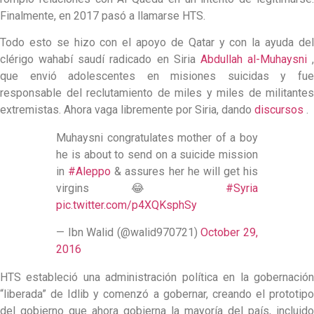
Finalmente, en 2017 pasó a llamarse HTS.
Todo esto se hizo con el apoyo de Qatar y con la ayuda del
clérigo wahabí saudí radicado en Siria
Abdullah al-Muhaysni
,
que envió adolescentes en misiones suicidas y fue
responsable del reclutamiento de miles y miles de militantes
extremistas. Ahora vaga libremente por Siria, dando
discursos
.
Muhaysni congratulates mother of a boy
he is about to send on a suicide mission
in
#Aleppo
& assures her he will get his
virgins 😂
#Syria
pic.twitter.com/p4XQKsphSy
— Ibn Walid (@walid970721)
October 29,
2016
HTS estableció una administración política en la gobernación
“liberada” de Idlib y comenzó a gobernar, creando el prototipo
del gobierno que ahora gobierna la mayoría del país, incluido