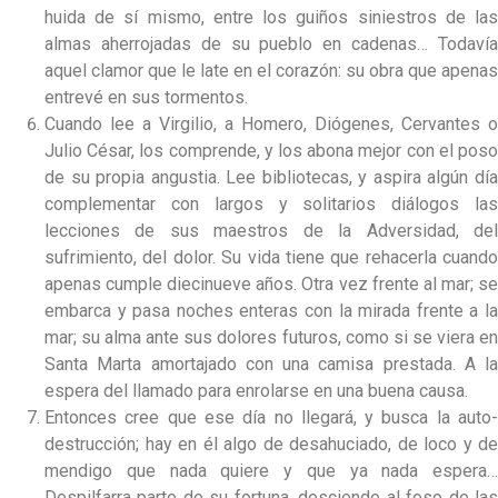
huida de sí mismo, entre los guiños siniestros de las
almas aherrojadas de su pueblo en cadenas… Todavía
aquel clamor que le late en el corazón: su obra que apenas
entrevé en sus tormentos.
Cuando lee a Virgilio, a Homero, Diógenes, Cervantes o
Julio César, los comprende, y los abona mejor con el poso
de su propia angustia. Lee bibliotecas, y aspira algún día
complementar con largos y solitarios diálogos las
lecciones de sus maestros de la Adversidad, del
sufrimiento, del dolor. Su vida tiene que rehacerla cuando
apenas cumple diecinueve años. Otra vez frente al mar; se
embarca y pasa noches enteras con la mirada frente a la
mar; su alma ante sus dolores futuros, como si se viera en
Santa Marta amortajado con una camisa prestada. A la
espera del llamado para enrolarse en una buena causa.
Entonces cree que ese día no llegará, y busca la auto-
destrucción; hay en él algo de desahuciado, de loco y de
mendigo que nada quiere y que ya nada espera…
Despilfarra parte de su fortuna, desciende al foso de las