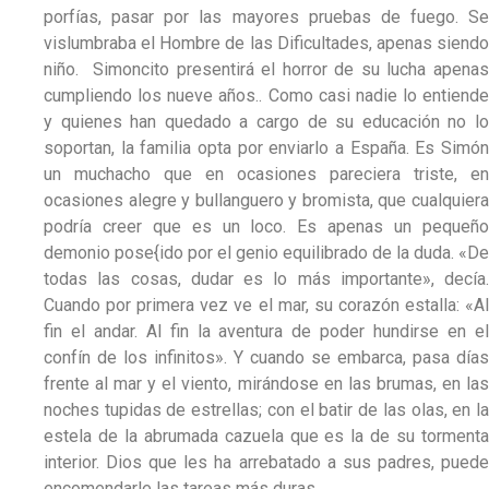
porfías, pasar por las mayores pruebas de fuego. Se
vislumbraba el Hombre de las Dificultades, apenas siendo
niño. Simoncito presentirá el horror de su lucha apenas
cumpliendo los nueve años.. Como casi nadie lo entiende
y quienes han quedado a cargo de su educación no lo
soportan, la familia opta por enviarlo a España. Es Simón
un muchacho que en ocasiones pareciera triste, en
ocasiones alegre y bullanguero y bromista, que cualquiera
podría creer que es un loco. Es apenas un pequeño
demonio pose{ido por el genio equilibrado de la duda. «De
todas las cosas, dudar es lo más importante», decía.
Cuando por primera vez ve el mar, su corazón estalla: «Al
fin el andar. Al fin la aventura de poder hundirse en el
confín de los infinitos». Y cuando se embarca, pasa días
frente al mar y el viento, mirándose en las brumas, en las
noches tupidas de estrellas; con el batir de las olas, en la
estela de la abrumada cazuela que es la de su tormenta
interior. Dios que les ha arrebatado a sus padres, puede
encomendarle las tareas más duras.