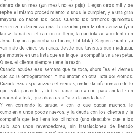
dentro de un mes (¡un mes!, no es paja). Llegan otros mil y se
repite el mismo procedimiento: a unos le cumplen, y a una gran
mayoría se hacen los locos. Cuando los primeros quinientos
vienen a reclamar su gas, lo mandan para la otra semana (you
know, tú sabes, el camión no llegó, la gandola se accidentó en
Jóse, hay una guarimba en Tucaní, blablabla). Saquen cuenta, ya
van más de cinco semanas, desde que tuvistes que madrugar,
pa’ anotarte en una lista que es la que la compañía va a respetar.
O sea, el cliente siempre tiene la razón.
Cuando acudes esa semana que te toca, ahora “es el viernes
que se la entregaremos”. Y me anotan en otra lista del viernes.
Cuando vas esperanzado el viernes, nadie da información de lo
que está pasando, y debes pasar, uno a uno, para anotarte en
ooooootra lista, que ahora ésta “sí es la verdadera”.
Y van corriendo la arruga; y con lo que pagan muchos, le
cumplen a unos pocos nuevos, y la deuda con los clientes y la
compañía que les llena los cilindros (uno descubre que ellos
solo son unos revendedores, sin instalaciones de llenado