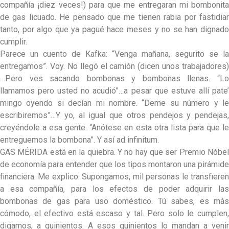
compañía ¡diez veces!) para que me entregaran mi bombonita
de gas licuado. He pensado que me tienen rabia por fastidiar
tanto, por algo que ya pagué hace meses y no se han dignado
cumplir.
Parece un cuento de Kafka: “Venga mañana, segurito se la
entregamos”. Voy. No llegó el camión (dicen unos trabajadores)
…Pero ves sacando bombonas y bombonas llenas. “Lo
llamamos pero usted no acudió”…a pesar que estuve allí pate’
mingo oyendo si decían mi nombre. “Deme su número y le
escribiremos”…Y yo, al igual que otros pendejos y pendejas,
creyéndole a esa gente. “Anótese en esta otra lista para que le
entreguemos la bombona”. Y así ad infinitum.
GAS MÉRIDA está en la quiebra. Y no hay que ser Premio Nóbel
de economía para entender que los tipos montaron una pirámide
financiera. Me explico: Supongamos, mil personas le transfieren
a esa compañía, para los efectos de poder adquirir las
bombonas de gas para uso doméstico. Tú sabes, es más
cómodo, el efectivo está escaso y tal. Pero solo le cumplen,
digamos, a quinientos. A esos quinientos lo mandan a venir