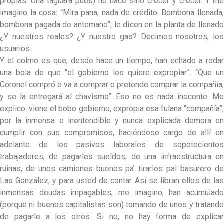
propias. Una taguara pués) no hace sino crecer y crecer. Y me
imagino la cosa: “Mira pana, nada de crédito. Bombona llenada,
bombona pagada de antemano”, le dicen en la planta de llenado
¿Y nuestros reales? ¿Y nuestro gas? Decimos nosotros, los
usuarios.
Y el colmo es que, desde hace un tiempo, han echado a rodar
una bola de que “el gobierno los quiere expropiar”. “Que un
Coronel compró o va a comprar o pretende comprar la compañía,
y se la entregará al chavismo”. Eso no es nada inocente. Me
explico: viene el bobo gobierno, expropia esa fulana “compañía”,
por la inmensa e inentendible y nunca explicada demora en
cumplir con sus compromisos, haciéndose cargo de allí en
adelante de los pasivos laborales de sopotocientos
trabajadores, de pagarles sueldos, de una infraestructura en
ruinas, de unos camiones buenos pa’ tirarlos pal basurero de
Las González, y para usted de contar. Así se libran ellos de las
inmensas deudas impagables, me imagino, han acumulado
(porque ni buenos capitalistas son) tomando de unos y tratando
de pagarle a los otros. Si no, no hay forma de explicar