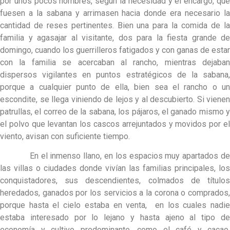
por unos pocos hombres, según la necesidad y el encargo, que
fuesen a la sabana y arrimasen hacia donde era necesario la
cantidad de reses pertinentes. Bien una para la comida de la
familia y agasajar al visitante, dos para la fiesta grande de
domingo, cuando los guerrilleros fatigados y con ganas de estar
con la familia se acercaban al rancho, mientras dejaban
dispersos vigilantes en puntos estratégicos de la sabana,
porque a cualquier punto de ella, bien sea el rancho o un
escondite, se llega viniendo de lejos y al descubierto. Si vienen
patrullas, el correo de la sabana, los pájaros, el ganado mismo y
el polvo que levantan los cascos arrejuntados y movidos por el
viento, avisan con suficiente tiempo.
En el inmenso llano, en los espacios muy apartados de
las villas o ciudades donde vivían las familias principales, los
conquistadores, sus descendientes, colmados de títulos
heredados, ganados por los servicios a la corona o comprados,
porque hasta el cielo estaba en venta, en los cuales nadie
estaba interesado por lo lejano y hasta ajeno al tipo de
economía y cultivo predominante, como el café y cacao,