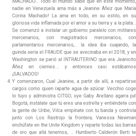
MACHADO… Todo el mundo sabe que en este momento,
nadie en Venezuela ama más a Jeanine Áñez que María
Corina Machado! La ama en todo, en su estilo, en su
gloriosa vida inflamada por el amor a su tierra y a la plata…
Se comenzó a instalar un gobierno paralelo con militares
mercenarios, con magistrados mercenarios, con
parlamentarios mercenarios,… la idea iba cuajando, la
guinda sería el FRAUDE que se avecinaba en el 2018, y en
Washington se parió al INTRAUTERINO que era Jeanicito
Áñez en ciernes…: y entonces casi estábamos
¡SALVADOS!
Y comenzaron, Cual Jeanine, a partir de allí, a repartirse
cargos como quien raparte agua de azúcar: Vecchio coge
lo tuyo y administra CITGO; oye Gaby Arellano agarra pa’
Bogotá, instálate que tú eres una estrella y entiéndete con
la gente de Uribe; Vilca empínate con tu banda y controla
junto con Los Rastrojo la frontera; Vanessa Newman
enchúfate en the Unite Kingdom y reparte todas las barras
de oro que allá tenemos, … Humberto Calderón Berti te