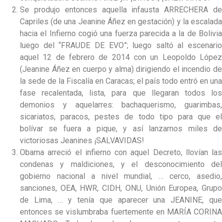
Se produjo entonces aquella infausta ARRECHERA de
Capriles (de una Jeanine Áñez en gestación) y la escalada
hacia el Infierno cogió una fuerza parecida a la de Bolivia
luego del “FRAUDE DE EVO”; luego saltó al escenario
aquel 12 de febrero de 2014 con un Leopoldo López
(Jeanine Áñez en cuerpo y alma) dirigiendo el incendio de
la sede de la Fiscalía en Caracas; el país todo entró en una
fase recalentada, lista, para que llegaran todos los
demonios y aquelarres: bachaquerismo, guarimbas,
sicariatos, paracos, pestes de todo tipo para que el
bolívar se fuera a pique, y así lanzarnos miles de
victoriosas Jeanines ¡SALVAVIDAS!
Obama arreció el infierno con aquel Decreto, llovían las
condenas y maldiciones, y el desconocimiento del
gobierno nacional a nivel mundial, … cerco, asedio,
sanciones, OEA, HWR, CIDH, ONU, Unión Europea, Grupo
de Lima, … y tenía que aparecer una JEANINE, que
entonces se vislumbraba fuertemente en MARÍA CORINA