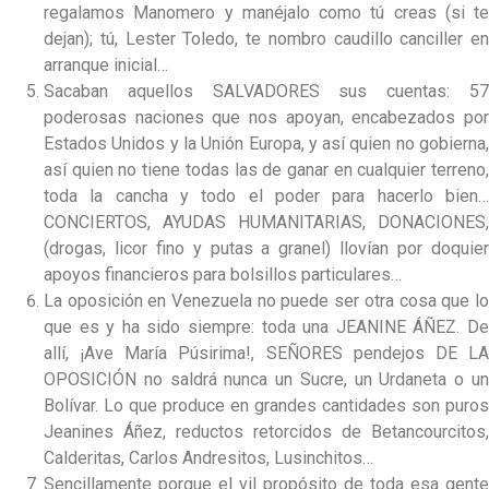
regalamos Manomero y manéjalo como tú creas (si te
dejan); tú, Lester Toledo, te nombro caudillo canciller en
arranque inicial…
Sacaban aquellos SALVADORES sus cuentas: 57
poderosas naciones que nos apoyan, encabezados por
Estados Unidos y la Unión Europa, y así quien no gobierna,
así quien no tiene todas las de ganar en cualquier terreno,
toda la cancha y todo el poder para hacerlo bien…
CONCIERTOS, AYUDAS HUMANITARIAS, DONACIONES,
(drogas, licor fino y putas a granel) llovían por doquier
apoyos financieros para bolsillos particulares…
La oposición en Venezuela no puede ser otra cosa que lo
que es y ha sido siempre: toda una JEANINE ÁÑEZ. De
allí, ¡Ave María Púsirima!, SEÑORES pendejos DE LA
OPOSICIÓN no saldrá nunca un Sucre, un Urdaneta o un
Bolívar. Lo que produce en grandes cantidades son puros
Jeanines Áñez, reductos retorcidos de Betancourcitos,
Calderitas, Carlos Andresitos, Lusinchitos…
Sencillamente porque el vil propósito de toda esa gente