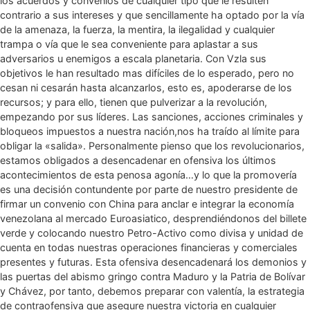
los acuerdos y convenios de cualquier tipo que le resulten
contrario a sus intereses y que sencillamente ha optado por la vía
de la amenaza, la fuerza, la mentira, la ilegalidad y cualquier
trampa o vía que le sea conveniente para aplastar a sus
adversarios u enemigos a escala planetaria. Con Vzla sus
objetivos le han resultado mas difíciles de lo esperado, pero no
cesan ni cesarán hasta alcanzarlos, esto es, apoderarse de los
recursos; y para ello, tienen que pulverizar a la revolución,
empezando por sus líderes. Las sanciones, acciones criminales y
bloqueos impuestos a nuestra nación,nos ha traído al límite para
obligar la «salida». Personalmente pienso que los revolucionarios,
estamos obligados a desencadenar en ofensiva los últimos
acontecimientos de esta penosa agonía…y lo que la promovería
es una decisión contundente por parte de nuestro presidente de
firmar un convenio con China para anclar e integrar la economía
venezolana al mercado Euroasiatico, desprendiéndonos del billete
verde y colocando nuestro Petro-Activo como divisa y unidad de
cuenta en todas nuestras operaciones financieras y comerciales
presentes y futuras. Esta ofensiva desencadenará los demonios y
las puertas del abismo gringo contra Maduro y la Patria de Bolívar
y Chávez, por tanto, debemos preparar con valentía, la estrategia
de contraofensiva que asegure nuestra victoria en cualquier