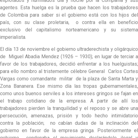
explotados y humillados día y noche por la Compañía y sus
agentes. Esta huelga es la prueba que hacen los trabajadores
de Colombia para saber si el gobierno está con los hijos del
país, con su clase proletaria, o contra ella en beneficio
exclusivo del capitalismo norteamericano y su sistema
imperialista.
El día 13 de noviembre el gobierno ultraderechista y oligárquico
de Miguel Abadia Mendez (1926 – 1930); en lugar de terciar a
favor de los trabajadores, decidió enfrentar a los huelguistas;
para ello nombro al tristemente célebre General Carlos Cortes
Vargas como comandante militar de la plaza de Santa Marta y
Zona Bananera. Ese mismo día las tropas gubernamentales,
como unos buenos serviles a los intereses gringos se fajan en
el trabajo cotidiano de la empresa. A partir de allí los
trabajadores pierden la tranquilidad y el reposo y se abre una
persecución, amenazas, prisión y todo hecho intimidatorio
contra la población; no cabían dudas de la inclinación del
gobierno en favor de la empresa gringa. Posteriormente el
gobierno condenaba el movimiento declarándolo ilegal y