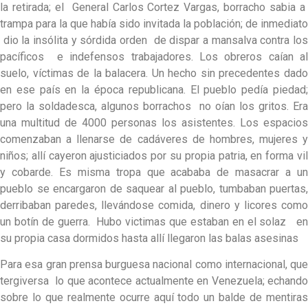
la retirada; el General Carlos Cortez Vargas, borracho sabia a
trampa para la que había sido invitada la población; de inmediato
dio la insólita y sórdida orden de dispar a mansalva contra los
pacíficos e indefensos trabajadores. Los obreros caían al
suelo, víctimas de la balacera. Un hecho sin precedentes dado
en ese país en la época republicana. El pueblo pedía piedad;
pero la soldadesca, algunos borrachos no oían los gritos. Era
una multitud de 4000 personas los asistentes. Los espacios
comenzaban a llenarse de cadáveres de hombres, mujeres y
niños; allí cayeron ajusticiados por su propia patria, en forma vil
y cobarde. Es misma tropa que acababa de masacrar a un
pueblo se encargaron de saquear al pueblo, tumbaban puertas,
derribaban paredes, llevándose comida, dinero y licores como
un botín de guerra. Hubo victimas que estaban en el solaz en
su propia casa dormidos hasta allí llegaron las balas asesinas
Para esa gran prensa burguesa nacional como internacional, que
tergiversa lo que acontece actualmente en Venezuela; echando
sobre lo que realmente ocurre aquí todo un balde de mentiras