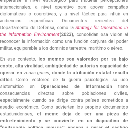
emplearse a nivel estratégico para modelar percepciones
internacionales; a nivel operativo para apoyar campañas
diplomáticas o coercitivas, y a nivel táctico para influir en
audiencias específicas. Documentos recientes del
Departamento de Defensa, como la
Strategy for Operations in
the Information Environment
(2023)
, consolidan esa visión a
reconocer la información como una función conjunta del poder
militar, equiparable a los dominios terrestre, marítimo o aéreo.
En ese contexto,
los memes son valorados por su baj
costo, alta viralidad, ambigüedad de autoría y capacidad de
operar en
zonas grises
, donde la atribución estatal resulta
difícil.
Como vectores de la guerra psicológica, su uso
sistemático en
Operaciones de Información
tien
consecuencias directas sobre poblaciones civiles,
especialmente cuando se dirige contra países sometidos a
asedio económico. Como advierten los propios documentos
estadunidenses,
el meme deja de ser una pieza de
entretenimiento y se convierte en un dispositivo de
“pedagogía política inversa”: enseña a mirar el castigo