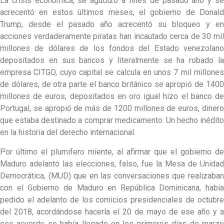
La crisis económica, se agudizo a fines de pasado año y se
acrecentó en estos últimos meses, el gobierno de Donald
Trump, desde el pasado año acrecentó su bloqueo y en
acciones verdaderamente piratas han incautado cerca de 30 mil
millones de dólares de los fondos del Estado venezolano
depositados en sus bancos y literalmente se ha robado la
empresa CITGO, cuyo capital se calcula en unos 7 mil millones
de dólares, de otra parte el banco británico se apropió de 1400
millones de euros, depositados en oro igual hizo el banco de
Portugal, se apropió de más de 1200 millones de euros, dinero
que estaba destinado a comprar medicamento. Un hecho inédito
en la historia del derecho internacional.
Por último el plumifero miente, al afirmar que el gobierno de
Maduro adelantó las elecciones, falso, fue la Mesa de Unidad
Democrática, (MUD) que en las conversaciones que realizaban
con el Gobierno de Maduro en República Dominicana, había
pedido el adelanto de los comicios presidenciales de octubre
del 2018, acordándose hacerla el 20 de mayo de ese año y a
ese acuerdo se había llegado en los primeros días de marzo