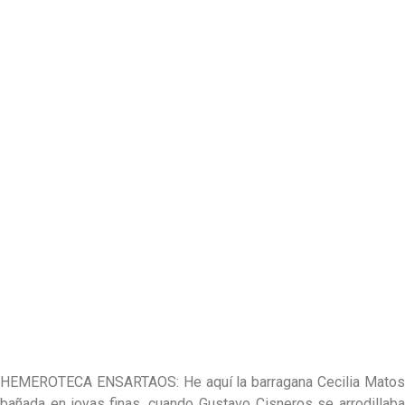
HEMEROTECA ENSARTAOS: He aquí la barragana Cecilia Matos
bañada en joyas finas, cuando Gustavo Cisneros se arrodillaba