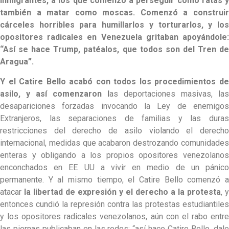
inmigrantes, a los que comenzó a perseguir como ratas y
también a matar como moscas. Comenzó a construir
cárceles horribles para humillarlos y torturarlos, y los
opositores radicales en Venezuela gritaban apoyándole:
“Así se hace Trump, patéalos, que todos son del Tren de
Aragua”.
Y el Catire Bello acabó con todos los procedimientos de
asilo, y así comenzaron l
as deportaciones masivas, las
desapariciones forzadas invocando la Ley de enemigos
Extranjeros, las separaciones de familias y las duras
restricciones del derecho de asilo violando el derecho
internacional, medidas que acabaron destrozando comunidades
enteras y obligando a los propios opositores venezolanos
enconchados en EE UU a vivir en medio de un pánico
permanente. Y al mismo tiempo, el Catire Bello comenzó a
atacar
la libertad de expresión y el derecho a la protesta
, y
entonces cundió la represión contra las protestas estudiantiles
y los opositores radicales venezolanos, aún con el rabo entre
las piernas publicaban en las redes: “así hace Catire Bello, dale