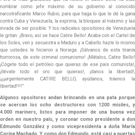
nombrar como jefe máximo de su gobierno al conocido
narcotraficante Marco Rubio, para que haga lo que le dé la gana
contra Cuba y Venezuela, la exprima, la bloquee al máximo y las
invada de ser posible. Y los radicales opositores de Venezuela
le gritan: ¡Bravo, así se hace Catire Bello! Acaba con el Cartel de
los Soles, ven y secuestra a Maduro y a Cabello hazle lo mismo
que ustedes le hicieron a Noriega. ¡Sálvanos de esta tiranía
horrorosa, de este criminal comunismo! ¡Mátalos, Catire Bello!
¡Cógete todo el petróleo que quieras de ese país comunista!,
¡llévate todo el oro que quieras!, ¡danos la libertad!,
¡¡¡¡urgentemente CATIRE BELLO, ayúdanos, tráenos la
libertad!!!!”
Algunos opositores andan brincando en una pata porque
se acercan los ocho destructores con 1200 misiles, y
4.000 mariners, listos para imponer de una buena vez
orden en nuestro país, y coronar como presidente a don
Edmundo González y como vicepresidenta a doña María
Corina Machado. Y como don Edmundo, está casi a puertas