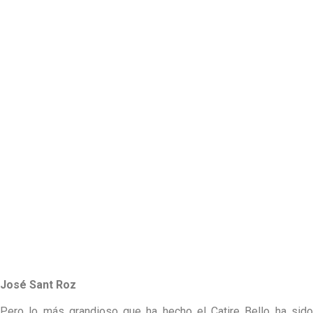
José Sant Roz
Pero lo más grandioso que ha hecho el Catire Bello ha sido