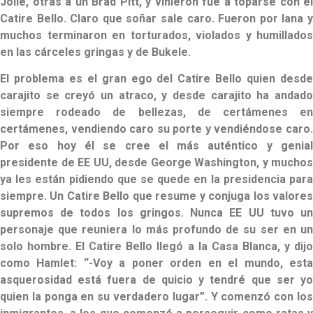
Jolie, otras a un Brad Pitt, y vinieron fue a toparse con el
Catire Bello. Claro que soñar sale caro. Fueron por lana y
muchos terminaron en torturados, violados y humillados
en las cárceles gringas y de Bukele.
El problema es el gran ego del Catire Bello quien desde
carajito se creyó un atraco, y desde carajito ha andado
siempre rodeado de bellezas, de certámenes en
certámenes, vendiendo caro su porte y vendiéndose caro.
Por eso hoy él se cree el más auténtico y genial
presidente de EE UU, desde George Washington, y muchos
ya les están pidiendo que se quede en la presidencia para
siempre. Un Catire Bello que resume y conjuga los valores
supremos de todos los gringos. Nunca EE UU tuvo un
personaje que reuniera lo más profundo de su ser en un
solo hombre. El Catire Bello llegó a la Casa Blanca, y dijo
como Hamlet: “-Voy a poner orden en el mundo, esta
asquerosidad está fuera de quicio y tendré que ser yo
quien la ponga en su verdadero lugar”. Y comenzó con los