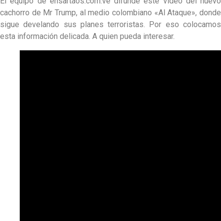
El equipo de ensartaos.com.ve difunde este video del nuevo
cachorro de Mr Trump, al medio colombiano «Al Ataque», donde
sigue develando sus planes terroristas. Por eso colocamos
esta información delicada. A quien pueda interesar.