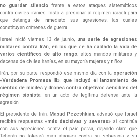
no guardar silencio
frente a estos ataques sistemático
contra civiles iraníes. Instó a presionar al régimen israelí para
que detenga de inmediato sus agresiones, las cuales
constituyen crímenes de guerra.
Israel inició viernes 13 de juunio,
una serie de agresione
militares contra Irán, en los que se ha saldado la vida de
varios científicos de alto rango
, altos mandos militares y
decenas de civiles iraníes, en su mayoría mujeres y niños.
Irán, por su parte, respondió ese mismo día con la
operación
«Verdadera Promesa III»
,
que incluyó el lanzamiento d
cientos de misiles y drones contra objetivos sensibles del
régimen sionista
, en un acto de legítima defensa ante l
agresión.
El presidente de Irán,
Masud Pezeshkian
, advirtió que Israel
recibirá respuestas
«más decisivas y severas»
si continú
con sus agresiones contra el país persa, dejando claro que
Teherán no tolerará más ataques contra su soberanía y su