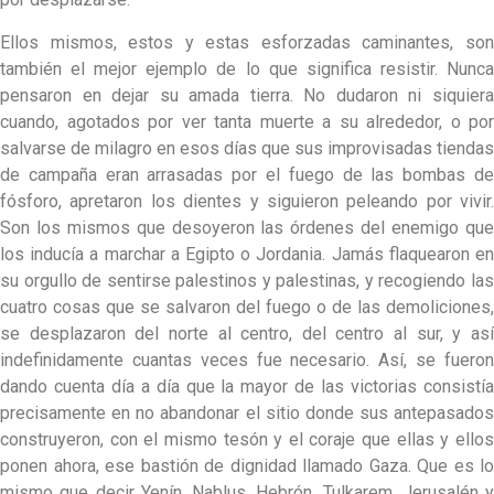
Ellos mismos, estos y estas esforzadas caminantes, son
también el mejor ejemplo de lo que significa resistir. Nunca
pensaron en dejar su amada tierra. No dudaron ni siquiera
cuando, agotados por ver tanta muerte a su alrededor, o por
salvarse de milagro en esos días que sus improvisadas tiendas
de campaña eran arrasadas por el fuego de las bombas de
fósforo, apretaron los dientes y siguieron peleando por vivir.
Son los mismos que desoyeron las órdenes del enemigo que
los inducía a marchar a Egipto o Jordania. Jamás flaquearon en
su orgullo de sentirse palestinos y palestinas, y recogiendo las
cuatro cosas que se salvaron del fuego o de las demoliciones,
se desplazaron del norte al centro, del centro al sur, y así
indefinidamente cuantas veces fue necesario. Así, se fueron
dando cuenta día a día que la mayor de las victorias consistía
precisamente en no abandonar el sitio donde sus antepasados
construyeron, con el mismo tesón y el coraje que ellas y ellos
ponen ahora, ese bastión de dignidad llamado Gaza. Que es lo
mismo que decir Yenín, Nablus, Hebrón, Tulkarem, Jerusalén y