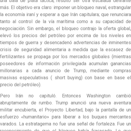
una bala de plata táctica, resultó ser otra escalada delirante
más. El objetivo era claro: imponer un bloqueo naval, estrangular
la economía iraní y esperar a que Irán capitulara; que renunciara
tanto al control de la vía marítima como a su capacidad de
negociación. Sin embargo, el bloqueo contrajo la oferta global,
elevó los precios del petróleo por encima de los niveles en
tiempos de guerra y desencadenó advertencias de inminentes
crisis de seguridad alimentaria a medida que la escasez de
fertilizantes se propaga por los mercados globales (mientras
poseedores de información privilegiada acumulan ganancias
millonarias a cada anuncio de Trump, mediante compras
masivas especulativas ( short buying) con base en base el
precio del petróleo).
Pero Irán no capituló. Entonces Washington cambió
abruptamente de rumbo. Trump anunció una nueva aventura
militar encubierta, el Proyecto Libertad, bajo la pantalla de un
esfuerzo «humanitario» para liberar a los buques mercantes
varados. La estratagema no fue una señal de fortaleza. Fue un
reconocimiento de que el bloqueo había fracasado. Lo que