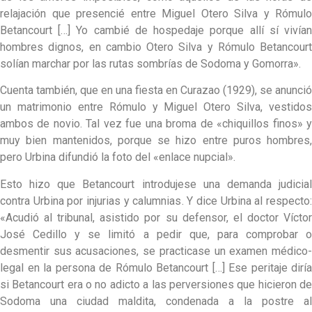
relajación que presencié entre Miguel Otero Silva y Rómulo
Betancourt […] Yo cambié de hospedaje porque allí sí vivían
hombres dignos, en cambio Otero Silva y Rómulo Betancourt
solían marchar por las rutas sombrías de Sodoma y Gomorra».
Cuenta también, que en una fiesta en Curazao (1929), se anunció
un matrimonio entre Rómulo y Miguel Otero Silva, vestidos
ambos de novio. Tal vez fue una broma de «chiquillos finos» y
muy bien mantenidos, porque se hizo entre puros hombres,
pero Urbina difundió la foto del «enlace nupcial».
Esto hizo que Betancourt introdujese una demanda judicial
contra Urbina por injurias y calumnias. Y dice Urbina al respecto:
«Acudió al tribunal, asistido por su defensor, el doctor Víctor
José Cedillo y se limitó a pedir que, para comprobar o
desmentir sus acusaciones, se practicase un examen médico-
legal en la persona de Rómulo Betancourt […] Ese peritaje diría
si Betancourt era o no adicto a las perversiones que hicieron de
Sodoma una ciudad maldita, condenada a la postre al