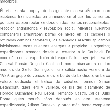
macabros.
Él refiere esta epopeya de la siguiente manera: «Éramos unos
jacobinos trasnochados en un mundo en el cual las corrientes
políticas estaban polarizándose en dos frentes irreconciliables:
reacción antihistórica y revolución social. Mientras nuestros
compañeros arrastraban barras de hierro en las cárceles o
roturaban caminos carreteros, los aventados al exilio aplicamos
inicialmente todas nuestras energías a propiciar, u organizar,
expediciones armadas desde el exterior, a lo Garibaldi. En
conexión con la expedición del vapor Falke, cuyo jefe era el
General Román Delgado Chalbaud, nos embarcamos en los
muelles de Santo Domingo, en una cálida noche veranera de
1929, un grupo de venezolanos, a bordo de La Gisela, un barco
velero, dedicado al tráfico de cabotaje. Íbamos Simón
Betancourt, guerrillero y valiente, de los del alzamiento de
Horacio Ducharme; Raúl Leoni, Hernando Castro, Carlos Julio
Ponte quien moriría años después en otra intentona
expedicionaria, Atilano Carnevali y otros más, hasta completar