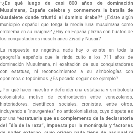
*¿Es qué luego de casi 800 años de dominación
Musulmana, España celebra y conmemora la batalla de
Guadalete donde triunfó el dominio árabe?*
¿Existe algún
municipio español que tenga la media luna musulmana como
emblema en su insignia? ¿Hay en España plazas con bustos de
los conquistadores musulmanes Ziyad y Nusair?
La respuesta es negativa, nada hay o existe en toda la
geografía española que le rinda culto a los 711 años de
dominación Musulmana, ni exaltación de sus conquistadores
con estatuas, ni reconocimientos a su simbologías con
epónimos o topónimos. ¿Es pecado seguir ese ejemplo?
¿Por qué hacer nuestro y defender una estatuaria y simbología
colonialista, motivo de confrontación entre venezolanos,
historiadores, científicos sociales, cronistas, entre otros,
incluyendo a “insurgentes” no anticolonialistas, cuya disputa es
por una *
estatuaria que es complemento de la declaratoria
del “día de la raza”, impuesta por la monárquía y factores
de poder externo, cuyo origen nada tiene de nacional ni