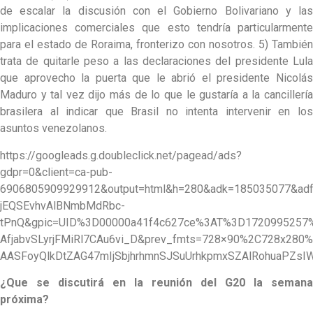
de escalar la discusión con el Gobierno Bolivariano y las
implicaciones comerciales que esto tendría particularmente
para el estado de Roraima, fronterizo con nosotros. 5) También
trata de quitarle peso a las declaraciones del presidente Lula
que aprovecho la puerta que le abrió el presidente Nicolás
Maduro y tal vez dijo más de lo que le gustaría a la cancillería
brasilera al indicar que Brasil no intenta intervenir en los
asuntos venezolanos.
https://googleads.g.doubleclick.net/pagead/ads?
gdpr=0&client=ca-pub-
6906805909929912&output=html&h=280&adk=185035077&ad
jEQSEvhvAlBNmbMdRbc-
tPnQ&gpic=UID%3D00000a41f4c627ce%3AT%3D172099525
AfjabvSLyrjFMiRl7CAu6vi_D&prev_fmts=728×90%2C728x2
AASFoyQlkDtZAG47mIjSbjhrhmnSJSuUrhkpmxSZAlRohuaPZs
¿Que se discutirá en la reunión del G20 la semana
próxima?