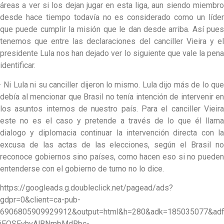
áreas a ver si los dejan jugar en esta liga, aun siendo miembro
desde hace tiempo todavía no es considerado como un líder
que puede cumplir la misión que le dan desde arriba. Así pues
tenemos que entre las declaraciones del canciller Vieira y el
presidente Lula nos han dejado ver lo siguiente que vale la pena
identificar.
· Ni Lula ni su canciller dijeron lo mismo. Lula dijo más de lo que
debía al mencionar que Brasil no tenía intención de intervenir en
los asuntos internos de nuestro país. Para el canciller Vieira
este no es el caso y pretende a través de lo que él llama
dialogo y diplomacia continuar la intervención directa con la
excusa de las actas de las elecciones, según el Brasil no
reconoce gobiernos sino países, como hacen eso si no pueden
entenderse con el gobierno de turno no lo dice.
https://googleads.g.doubleclick.net/pagead/ads?
gdpr=0&client=ca-pub-
6906805909929912&output=html&h=280&adk=185035077&ad
jEQSEvhvAlBNmbMdRbc-