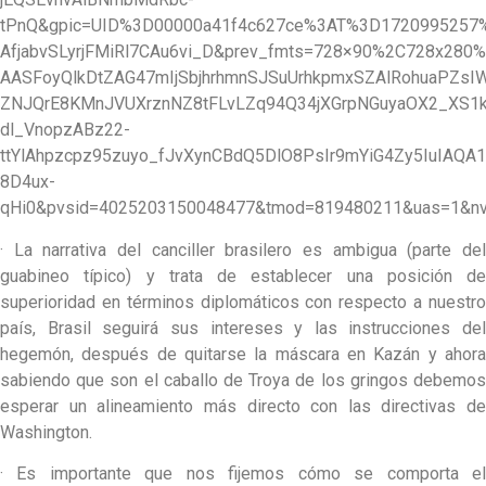
tPnQ&gpic=UID%3D00000a41f4c627ce%3AT%3D172099525
AfjabvSLyrjFMiRl7CAu6vi_D&prev_fmts=728×90%2C728x2
AASFoyQlkDtZAG47mIjSbjhrhmnSJSuUrhkpmxSZAlRohuaPZs
ZNJQrE8KMnJVUXrznNZ8tFLvLZq94Q34jXGrpNGuyaOX2_XS1
dl_VnopzABz22-
ttYlAhpzcpz95zuyo_fJvXynCBdQ5DlO8PsIr9mYiG4Zy5IuIA
8D4ux-
qHi0&pvsid=4025203150048477&tmod=819480211&uas=1&n
· La narrativa del canciller brasilero es ambigua (parte del
guabineo típico) y trata de establecer una posición de
superioridad en términos diplomáticos con respecto a nuestro
país, Brasil seguirá sus intereses y las instrucciones del
hegemón, después de quitarse la máscara en Kazán y ahora
sabiendo que son el caballo de Troya de los gringos debemos
esperar un alineamiento más directo con las directivas de
Washington.
· Es importante que nos fijemos cómo se comporta el