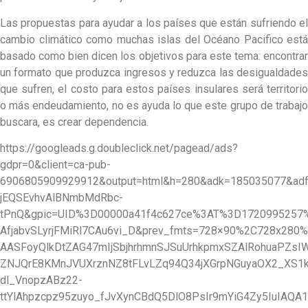
Las propuestas para ayudar a los países que están sufriendo el
cambio climático como muchas islas del Océano Pacifico está
basado como bien dicen los objetivos para este tema: encontrar
un formato que produzca ingresos y reduzca las desigualdades
que sufren, el costo para estos países insulares será territorio
o más endeudamiento, no es ayuda lo que este grupo de trabajo
buscara, es crear dependencia.
https://googleads.g.doubleclick.net/pagead/ads?
gdpr=0&client=ca-pub-
6906805909929912&output=html&h=280&adk=185035077&ad
jEQSEvhvAlBNmbMdRbc-
tPnQ&gpic=UID%3D00000a41f4c627ce%3AT%3D172099525
AfjabvSLyrjFMiRl7CAu6vi_D&prev_fmts=728×90%2C728x2
AASFoyQlkDtZAG47mIjSbjhrhmnSJSuUrhkpmxSZAlRohuaPZs
ZNJQrE8KMnJVUXrznNZ8tFLvLZq94Q34jXGrpNGuyaOX2_XS1
dl_VnopzABz22-
ttYlAhpzcpz95zuyo_fJvXynCBdQ5DlO8PsIr9mYiG4Zy5IuIA