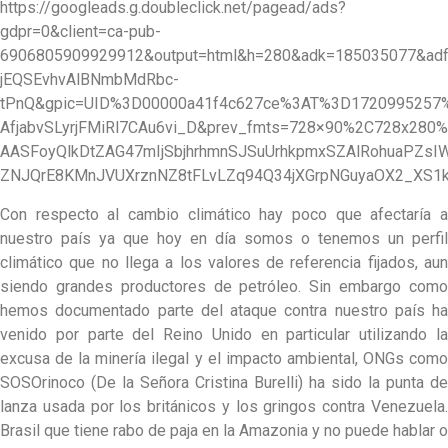
https://googleads.g.doubleclick.net/pagead/ads?
gdpr=0&client=ca-pub-
6906805909929912&output=html&h=280&adk=185035077&ad
jEQSEvhvAlBNmbMdRbc-
tPnQ&gpic=UID%3D00000a41f4c627ce%3AT%3D172099525
AfjabvSLyrjFMiRl7CAu6vi_D&prev_fmts=728×90%2C728x2
AASFoyQlkDtZAG47mIjSbjhrhmnSJSuUrhkpmxSZAlRohuaPZs
ZNJQrE8KMnJVUXrznNZ8tFLvLZq94Q34jXGrpNGuyaOX2_XS1
Con respecto al cambio climático hay poco que afectaría a
nuestro país ya que hoy en día somos o tenemos un perfil
climático que no llega a los valores de referencia fijados, aun
siendo grandes productores de petróleo. Sin embargo como
hemos documentado parte del ataque contra nuestro país ha
venido por parte del Reino Unido en particular utilizando la
excusa de la minería ilegal y el impacto ambiental, ONGs como
SOSOrinoco (De la Señora Cristina Burelli) ha sido la punta de
lanza usada por los británicos y los gringos contra Venezuela.
Brasil que tiene rabo de paja en la Amazonia y no puede hablar o