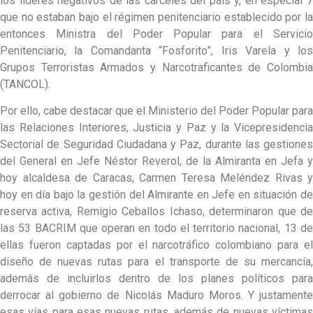
los líderes negativos de las cárceles del país y, en especial 7
que no estaban bajo el régimen penitenciario establecido por la
entonces Ministra del Poder Popular para el Servicio
Penitenciario, la Comandanta “Fosforito”, Iris Varela y los
Grupos Terroristas Armados y Narcotraficantes de Colombia
(TANCOL).
Por ello, cabe destacar que el Ministerio del Poder Popular para
las Relaciones Interiores, Justicia y Paz y la Vicepresidencia
Sectorial de Seguridad Ciudadana y Paz, durante las gestiones
del General en Jefe Néstor Reverol, de la Almiranta en Jefa y
hoy alcaldesa de Caracas, Carmen Teresa Meléndez Rivas y
hoy en día bajo la gestión del Almirante en Jefe en situación de
reserva activa, Remigio Ceballos Ichaso, determinaron que de
las 53 BACRIM que operan en todo el territorio nacional, 13 de
ellas fueron captadas por el narcotráfico colombiano para el
diseño de nuevas rutas para el transporte de su mercancía,
además de incluirlos dentro de los planes políticos para
derrocar al gobierno de Nicolás Maduro Moros. Y justamente
esas vías para esas nuevas rutas, además de nuevas víctimas