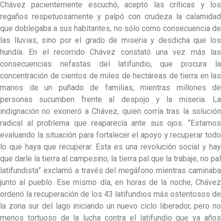
Chávez pacientemente escuchó, aceptó las críticas y los
regaños respetuosamente y palpó con crudeza la calamidad
que doblegaba a sus habitantes, no sólo como consecuencia de
las lluvias, sino por el grado de miseria y desdicha que los
hundía. En el recorrido Chávez constató una vez más las
consecuencias nefastas del latifundio, que procura la
concentración de cientos de miles de hectáreas de tierra en las
manos de un puñado de familias, mientras millones de
personas sucumben frente al despojo y la miseria. La
indignación no exoneró a Chávez, quien corría tras la solución
radical al problema que reaparecía ante sus ojos: “Estamos
evaluando la situación para fortalecer el apoyo y recuperar todo
lo que haya que recuperar. Esta es una revolución social y hay
que darle la tierra al campesino, la tierra pal que la trabaje, no pal
latifundista” exclamó a través del megáfono mientras caminaba
junto al pueblo. Ese mismo día, en horas de la noche, Chávez
ordenó la recuperación de los 43 latifundios más ostentosos de
la zona sur del lago iniciando un nuevo ciclo liberador, pero no
menos tortuoso de la lucha contra el latifundio que ya años