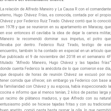
La relación de Alfredo Maneiro y La Causa R con el comandante
eterno, Hugo Chávez Frías, es conocida, contada por el propio
Chávez y por Federico Ruiz Tirado. Chávez contó que lo conoció
en 1978 y que se reunieron en su apartamento en Maracay, que
en ese entonces él cavilaba la idea de dejar la carrera militar,
Maneiro le recomendó dominar sus ímpetus, el potro que
llevaba por dentro. Federico Ruiz Tirado, testigo de ese
encuentro, también lo ha contado en especial en un articulo que
fue publicado el 9 de noviembre del 2018 en el semanario 4F
titulado: “Alfredo Maneiro, Hugo Chávez y las tajadas frías”
donde cuenta Federico la anécdota de lo que comieron ese día,
que después de horas de reunión Chávez se excusó por no
tener comida que ofrecer, sin embargo ya Federico con base a
la familiaridad con Chávez y su esposa, había inspeccionado la
cocina e informo que al menos tenían, 2 kilos de pastas larga y
un racimo de plátanos maduros, y que Alfredo con su natural
entusiasmo pidió se hiciese tajadas fritas y con su tradicional
buen apetito, comió pasta hasta raspar la olla, lo que permitió