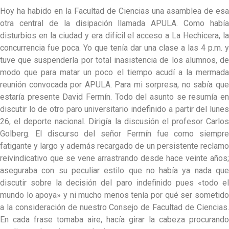
Hoy ha habido en la Facultad de Ciencias una asamblea de esa
otra central de la disipación llamada APULA. Como había
disturbios en la ciudad y era difícil el acceso a La Hechicera, la
concurrencia fue poca. Yo que tenía dar una clase a las 4 p.m. y
tuve que suspenderla por total inasistencia de los alumnos, de
modo que para matar un poco el tiempo acudí a la mermada
reunión convocada por APULA. Para mi sorpresa, no sabía que
estaría presente David Fermín. Todo del asunto se resumía en
discutir lo de otro paro universitario indefinido a partir del lunes
26, el deporte nacional. Dirigía la discusión el profesor Carlos
Golberg. El discurso del señor Fermín fue como siempre
fatigante y largo y además recargado de un persistente reclamo
reivindicativo que se vene arrastrando desde hace veinte años;
aseguraba con su peculiar estilo que no había ya nada que
discutir sobre la decisión del paro indefinido pues «todo el
mundo lo apoya» y ni mucho menos tenía por qué ser sometido
a la consideración de nuestro Consejo de Facultad de Ciencias.
En cada frase tomaba aire, hacía girar la cabeza procurando