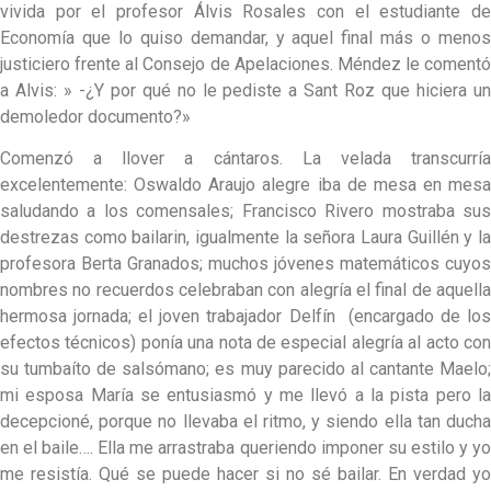
vivida por el profesor Álvis Rosales con el estudiante de
Economía que lo quiso demandar, y aquel final más o menos
justiciero frente al Consejo de Apelaciones. Méndez le comentó
a Alvis: » -¿Y por qué no le pediste a Sant Roz que hiciera un
demoledor documento?»
Comenzó a llover a cántaros. La velada transcurría
excelentemente: Oswaldo Araujo alegre iba de mesa en mesa
saludando a los comensales; Francisco Rivero mostraba sus
destrezas como bailarin, igualmente la señora Laura Guillén y la
profesora Berta Granados; muchos jóvenes matemáticos cuyos
nombres no recuerdos celebraban con alegría el final de aquella
hermosa jornada; el joven trabajador Delfín (encargado de los
efectos técnicos) ponía una nota de especial alegría al acto con
su tumbaíto de salsómano; es muy parecido al cantante Maelo;
mi esposa María se entusiasmó y me llevó a la pista pero la
decepcioné, porque no llevaba el ritmo, y siendo ella tan ducha
en el baile…. Ella me arrastraba queriendo imponer su estilo y yo
me resistía. Qué se puede hacer si no sé bailar. En verdad yo