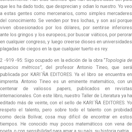
que les ha dado todo; que desprecian y odian lo nuestro. Yo veo
a estas gentes como mercenarios, como simples mercaderes
del conocimiento. Se venden por tres lochas, y son así porque
viven obsesionados por los dólares, por sentirse inferiores
ante los gringos y los europeos; por buscar viáticos, por perorar
en cualquier congreso, y luego creerse dioses en universidades
plagadas de ciegos en la que cualquier tuerto es rey.
2 -919 -95: Sigo ocupado en la edición de la obra “
Topologia d
espacios métricos”
, del profesor Antonio Tineo, que ser
publicada por KARI´ÑA EDITORES. Ya el libro se encuentra en
imprenta. Antonio Tineo es un eminente matemático, con un
centenar de valiosos
papers
, publicados en revistas
internacionales. Con este libro, nuestro Taller de Literatura ya ha
editado más de veinte, con el sello de KARI´ÑA EDITORES. Yo
respeto el talento, pero sobre todo el talento con probidad
como decía Bolívar, cosa muy difícil de encontrar en estos
tiempos. He conocido muy pocos matemáticos con vena de
poeta, o con sensibilidad para amar a su país, su historia patria.