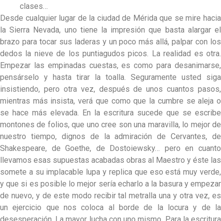
clases…
Desde cualquier lugar de la ciudad de Mérida que se mire hacia
la Sierra Nevada, uno tiene la impresión que basta alargar el
brazo para tocar sus laderas y un poco más allá, palpar con los
dedos la nieve de los puntiagudos picos. La realidad es otra.
Empezar las empinadas cuestas, es como para desanimarse,
pensárselo y hasta tirar la toalla. Seguramente usted siga
insistiendo, pero otra vez, después de unos cuantos pasos,
mientras más insista, verá que como que la cumbre se aleja o
se hace más elevada. En la escritura sucede que se escribe
montones de folios, que uno cree son una maravilla, lo mejor de
nuestro tiempo, dignos de la admiración de Cervantes, de
Shakespeare, de Goethe, de Dostoiewsky… pero en cuanto
llevamos esas supuestas acabadas obras al Maestro y éste las
somete a su implacable lupa y replica que eso está muy verde,
y que si es posible lo mejor sería echarlo a la basura y empezar
de nuevo, y de este modo recibir tal metralla una y otra vez, es
un ejercicio que nos coloca al borde de la locura y de la
desesperación. La mayor lucha con uno mismo. Para la escritura