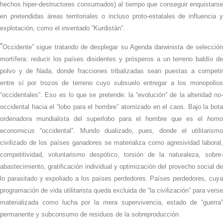
hechos hiper-destructores consumados) al tiempo que conseguir enquistarse
en pretendidas áreas territoriales o incluso proto-estatales de influencia y
explotación, como el inventado “Kurdistán”.
“
Occidente” sigue tratando de desplegar su Agenda darwinista de selección
mortífera: reducir los países disidentes y prósperos a un terreno baldío de
polvo y de Nada, donde fracciones tribalizadas sean puestas a competir
entre sí por trozos de terreno cuyo subsuelo entregar a los monopolios
“occidentales”. Eso es lo que se pretende: la “evolución” de la alteridad no-
occidental hacia el “lobo para el hombre” atomizado en el caos. Bajo la bota
ordenadora mundialista del superlobo para el hombre que es el
homo
economicus
“occidental”. Mundo dualizado, pues, donde el utilitarismo
civilizado de los países ganadores se materializa como agresividad laboral,
competitividad, voluntarismo despótico, torsión de la naturaleza, sobre-
abastecimiento, gratificación individual y optimización del provecho social de
lo parasitado y expoliado a los países perdedores. Países perdedores, cuya
programación de vida utilitarista queda excluida de “la civilización” para verse
materializada como lucha por la mera supervivencia, estado de “guerra”
permanente y subconsumo de residuos de la sobreproducción.