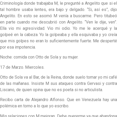
Criminología donde trabajaba M, le pregunté a Angelito que si el
tal hombre usaba lentes, era bajo y delgado. “Si, así es”, dijo
Angelito. En esto se asomó M venía a buscarme. Pero titubeó
en parte cuando me descubrió con Angelito. “Ven le dije, ven”.
Ella vio mi agresividad. Vio mi odio. Yo me le acerqué y la
golpeé en la cabeza. Yo la golpeaba y ella esquivaba y yo creía
que mis golpes no eran lo suficientemente fuerte. Me desperté
por esa impotencia.
Noche: comida con Otto de Sola y su mujer.
17 de Marzo. Miercoles.
Otto de Sola va al Bar, de la Reina, donde suelo tomar yo mi café
de las mañanas. Insiste M sus ataques contra Gervasi y contra
Liscano, de quien opina que no es poeta si no articulista.
Recibo carta de Alejandro Alfonso. Que en Venezuela hay una
polémica en torno a lo que yo escribo.
Mis relaciones con M mejoran. Debe quererme ya que abandona