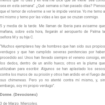
menos que 10 días y en ella me dice que se viene “sea como
sea en esta semana”. ¿Qué semana si han pasado días? Pienso
que el temor de volverme a ver le impide venirse. Yo me temo a
mí mismo y temo por las vidas a las que se cruzan conmigo.
5 y media de la tarde. Me llaman de Iberia para avisarme que
mañana, sobre esta hora, llegarán al aeropuerto de Palma la
señora M y su hija C.
“Muchos ejemplares hay de hombres que han sido sus propios
verdugos y que han cumplido severas penitencias por haber
procedido así. Unos han llevado siempre el veneno consigo, en
los dedos, dentro de un anillo hueco; otros en la pluma que
utilizaban para escribir. Algunos se han aplastado los sesos
contra los muros de su prisión y otros han ardido en el fuego de
sus chimeneas. Pero yo no atenté contra mí mismo, y, sin
embargo, soy mi propio verdugo”.
Donne. (Devociones)
3 de Marzo. Miercoles.