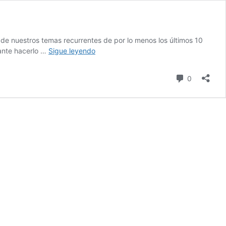
de nuestros temas recurrentes de por lo menos los últimos 10
Columna
tante hacerlo …
Sigue leyendo
de
Martorano
comentari
0
(375)